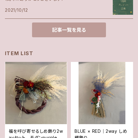
2021/10/12
記事一覧を見る
ITEM LIST
福を呼び寄せるしめ飾り2w
BLUE × RED｜2way しめ
ayセット モダンpurple
縄飾り