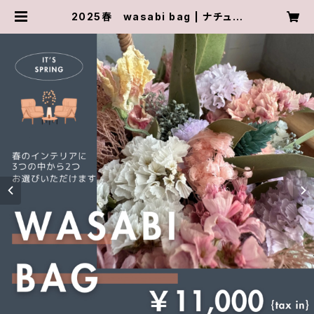
2025春 wasabi bag | ナチュラ
ルテイストのドライフラワーショッ
プ wasabi.botanical