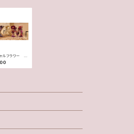
ャルフラワー 3
ット
000