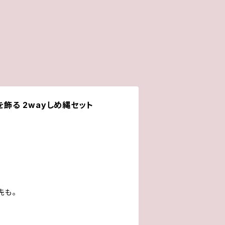
起を飾る 2wayしめ縄セット
――。