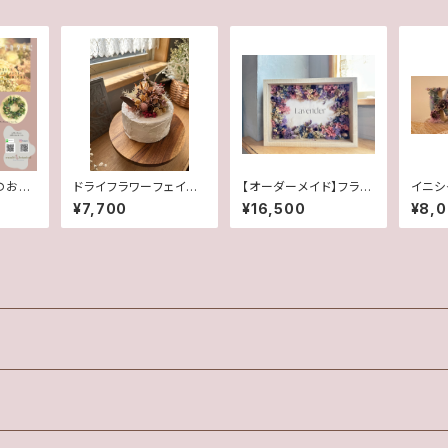
のお花
ドライフラワーフェイク
【オーダーメイド】フラワ
イニシ
でお届
ケーキ
ーBOX
文字セ
¥7,700
¥16,500
¥8,