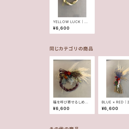
YELLOW LUCK｜縁
起を飾る 2wayしめ縄
¥6,600
セット
同じカテゴリの商品
福を呼び寄せるしめ飾
BLUE × RED｜
り2wayセット モダン
しめ縄飾り
¥6,600
¥6,600
purple