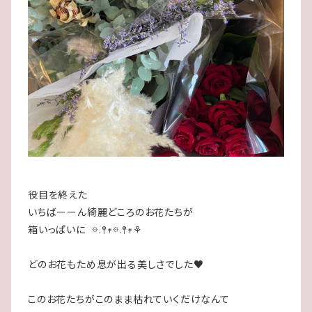
役目を終えた
いちばーーん綺麗どころのお花たちが
箱いっぱいに 𖡼.𖤣𖥧𖡼.𖤣𖥧⚘
どのお花もため息が出る美しさでした♥️
このお花たちがこのまま枯れていくだけなんて