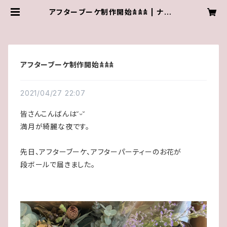
アフターブーケ制作開始𖠋𖠋𖠋 | ナチュ
ラルテイストのドライフラワーショッ
プ wasabi.botanical
アフターブーケ制作開始𖠋𖠋𖠋
2021/04/27 22:07
皆さんこんばんは˘ᵕ˘
満月が綺麗な夜です。
先日、アフターブーケ、アフターパーティーのお花が
段ボールで届きました。