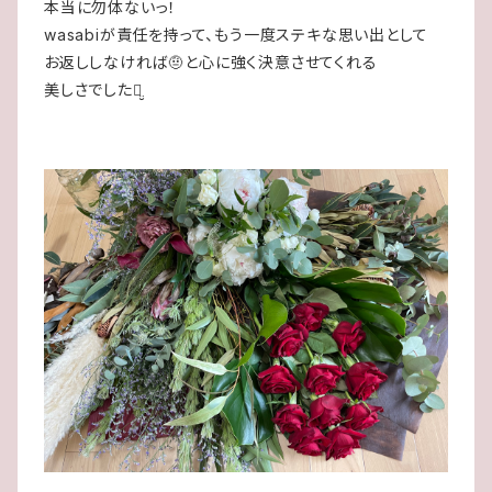
本当に勿体ないっ！
wasabiが責任を持って、もう一度ステキな思い出として
お返ししなければ🤨と心に強く決意させてくれる
美しさでした‪ꪔ̤̮