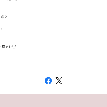
😉と
り
画です^_^