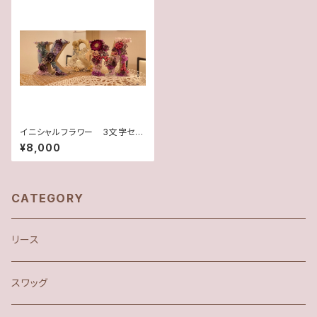
イニシャルフラワー 3文字セッ
ト
¥8,000
CATEGORY
リース
スワッグ