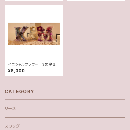
イニシャルフラワー 3文字セッ
ト
¥8,000
CATEGORY
リース
スワッグ